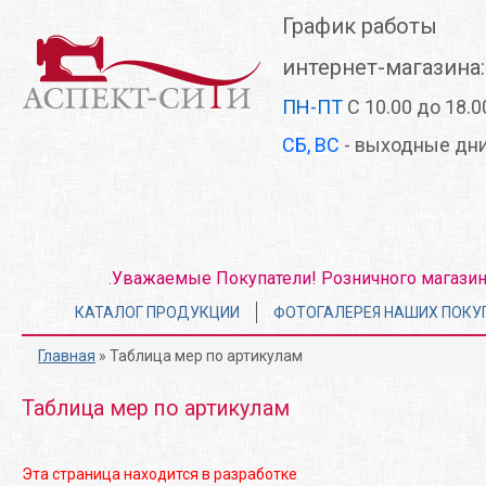
Перейти
График работы
к
основному
интернет-магазина:
содержанию
ПН-ПТ
С 10.00 до 18.0
СБ, ВС
- выходные дн
Уважаемые Покупатели! Розничного магазина 
.
Главное
КАТАЛОГ ПРОДУКЦИИ
ФОТОГАЛЕРЕЯ НАШИХ ПОКУ
меню
Главная
» Таблица мер по артикулам
Таблица мер по артикулам
Эта страница находится в разработке