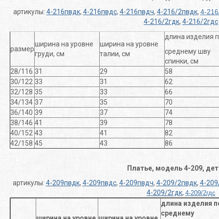
артикулы:
4-216пвдк
,
4-216пвдс
,
4-216пвдч
,
4-216/2пвдк
,
4-216
4-216/2гдк
,
4-216/2гдс
длина изделия 
ширина на уровне
ширина на уровне
размер
среднему шву
груди, см
талии, см
спинки, см
28/116
31
29
58
30/122
33
31
62
32/128
35
33
66
34/134
37
35
70
36/140
39
37
74
38/146
41
39
78
40/152
43
41
82
42/158
45
43
86
Платье, модель 4-209, де
артикулы:
4-209пвдк
,
4-209пвдс
,
4-209пвдч
,
4-209/2пвдк
,
4-209
4-209/2гдк
,
4-209/2гдс
длина изделия п
среднему
ширина на уровне
ширина на уровне