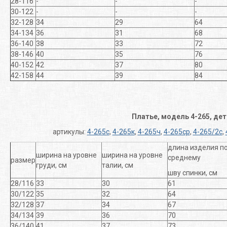
28-116
-
-
-
30-122
-
-
-
32-128
34
29
64
34-134
36
31
68
36-140
38
33
72
38-146
40
35
76
40-152
42
37
80
42-158
44
39
84
Платье, модель 4-265, де
артикулы:
4-265с
,
4-265к
,
4-265ч
,
4-265ср
,
4-265/2с
,
длина изделия п
ширина на уровне
ширина на уровне
среднему
размер
груди, см
талии, см
шву спинки, см
28/116
33
30
61
30/122
35
32
64
32/128
37
34
67
34/134
39
36
70
36/140
41
37
73