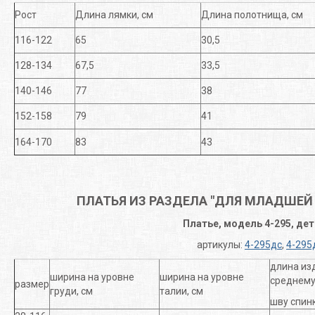
Рост
Длина лямки, см
Длина полотнища, см
116-122
65
30,5
128-134
67,5
33,5
140-146
77
38
152-158
79
41
164-170
83
43
ПЛАТЬЯ ИЗ РАЗДЕЛА "ДЛЯ МЛАДШЕЙ
Платье, модель 4-295, де
артикулы:
4-295дс
,
4-295
длина из
ширина на уровне
ширина на уровне
среднем
размер
груди, см
талии, см
шву спинк