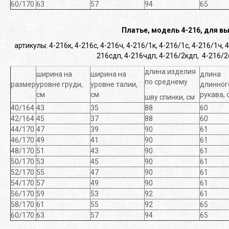
60/170
63
57
94
65
Платье, модель 4-216, для в
артикулы: 4-216к, 4-216с, 4-216ч, 4-216/1к, 4-216/1с, 4-216/1ч,
4
216сдп, 4-216чдп,
4-216/2кдп, 4-216/2
длина изделия
ширина на
ширина на
длина
по среднему
размер
уровне груди,
уровне талии,
длинног
см
см
рукава, 
шву спинки, см
40/164
43
35
88
60
42/164
45
37
88
60
44/170
47
39
90
61
46/170
49
41
90
61
48/170
51
43
90
61
50/170
53
45
90
61
52/170
55
47
90
61
54/170
57
49
90
61
56/170
59
53
92
61
58/170
61
55
92
65
60/170
63
57
94
65