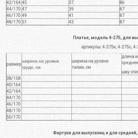
42/164
45
37
86
44/170
47
39
87
46/170
49
41
87
48/170
51
43
87
Платье, модель 4-275, для в
артикулы: 4-275к, 4-275с, 4
длина и
ширина на уровне
ширина на уровне
средне
размер
груди, см
талии, см
шву спи
38/158
40/164
42/164
44/170
46/170
48/170
50/170
Фартуки для выпускниц и для средне