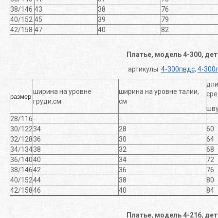
38/146
43
38
76
40/152
45
39
79
42/158
47
40
82
Платье, модель 4-300, де
артикулы:
4-300пвдс
,
4-300
дли
ширина на уровне
ширина на уровне талии,
ср
размер
груди,см
см
шву
28/116
-
-
-
30/122
34
28
60
32/128
36
30
64
34/134
38
32
68
36/140
40
34
72
38/146
42
36
76
40/152
44
38
80
42/158
46
40
84
Платье, модель 4-216, де