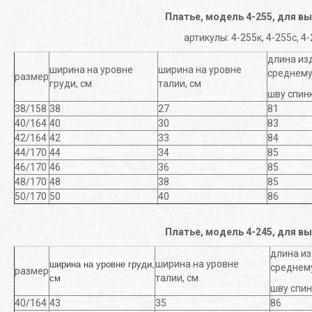
Платье, модель 4-255, для в
артикулы: 4-255к, 4-255с, 4
длина из
ширина на уровне
ширина на уровне
среднем
размер
груди, см
талии, см
шву спинк
38/158
38
27
81
40/164
40
30
83
42/164
42
33
84
44/170
44
34
85
46/170
46
36
85
48/170
48
38
85
50/170
50
40
86
Платье, модель 4-245, для в
длина из
ширина на уровне
ширина на уровне груди,
среднем
размер
талии, см
см
шву спин
40/164
43
35
86