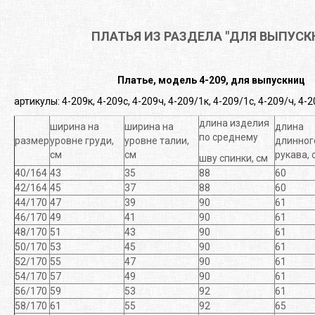
ПЛАТЬЯ ИЗ РАЗДЕЛА "ДЛЯ ВЫПУС
Платье, модель 4-209, для выпускниц
артикулы: 4-209к, 4-209с, 4-209ч, 4-209/1к, 4-209/1с, 4-209/ч, 4-
длина изделия
ширина на
ширина на
длина
по среднему
размер
уровне груди,
уровне талии,
длинног
см
см
рукава, 
шву спинки, см
40/164
43
35
88
60
42/164
45
37
88
60
44/170
47
39
90
61
46/170
49
41
90
61
48/170
51
43
90
61
50/170
53
45
90
61
52/170
55
47
90
61
54/170
57
49
90
61
56/170
59
53
92
61
58/170
61
55
92
65