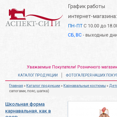
Перейти
График работы
к
основному
интернет-магазина:
содержанию
ПН-ПТ
С 10.00 до 18.0
СБ, ВС
- выходные дн
Уважаемые Покупатели! Розничного магазина 
.
Главное
КАТАЛОГ ПРОДУКЦИИ
ФОТОГАЛЕРЕЯ НАШИХ ПОКУ
меню
Главная
»
Каталог продукции
»
Карнавальные костюмы
»
Дет
сапогами, пояс, шапка)
Школьная форма
карнавальная, как в