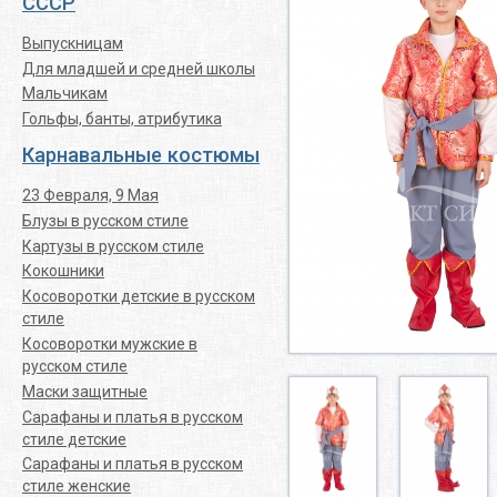
СССР
Выпускницам
Для младшей и средней школы
Мальчикам
Гольфы, банты, атрибутика
Карнавальные костюмы
23 Февраля, 9 Мая
Блузы в русском стиле
Картузы в русском стиле
Кокошники
Косоворотки детские в русском
стиле
Косоворотки мужские в
русском стиле
Маски защитные
Сарафаны и платья в русском
стиле детские
Сарафаны и платья в русском
стиле женские