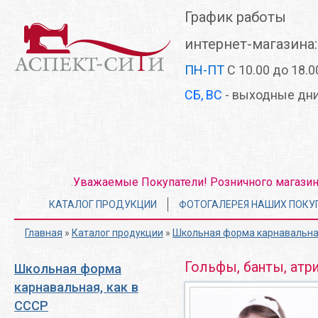
Перейти
График работы
к
основному
интернет-магазина:
содержанию
ПН-ПТ
С 10.00 до 18.0
СБ, ВС
- выходные дн
Уважаемые Покупатели! Розничного магазина 
.
Главное
КАТАЛОГ ПРОДУКЦИИ
ФОТОГАЛЕРЕЯ НАШИХ ПОКУ
меню
Главная
»
Каталог продукции
»
Школьная форма карнавальная
Гольфы, банты, атр
Школьная форма
карнавальная, как в
СССР