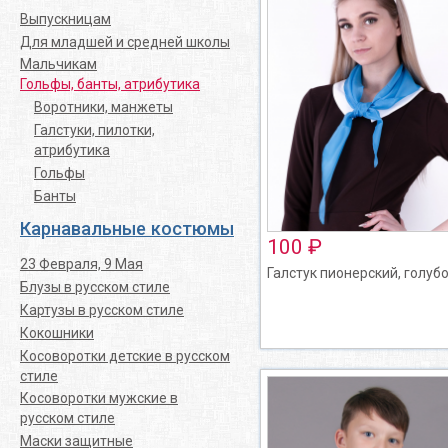
Выпускницам
Для младшей и средней школы
Мальчикам
Гольфы, банты, атрибутика
Воротники, манжеты
Галстуки, пилотки,
атрибутика
Гольфы
Банты
Карнавальные костюмы
100 ₽
23 Февраля, 9 Мая
Галстук пионерский, голуб
Блузы в русском стиле
Картузы в русском стиле
Кокошники
Косоворотки детские в русском
стиле
Косоворотки мужские в
русском стиле
Маски защитные