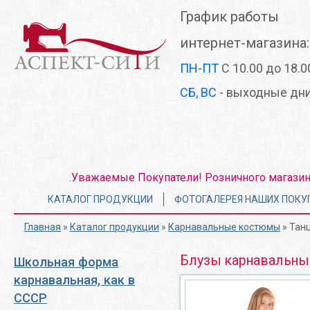
Перейти
График работы
к
основному
интернет-магазина:
содержанию
ПН-ПТ
С 10.00 до 18.0
СБ, ВС
- выходные дн
Уважаемые Покупатели! Розничного магазина 
.
Главное
КАТАЛОГ ПРОДУКЦИИ
ФОТОГАЛЕРЕЯ НАШИХ ПОКУ
меню
Главная
»
Каталог продукции
»
Карнавальные костюмы
» Тан
Блузы карнавальны
Школьная форма
карнавальная, как в
СССР