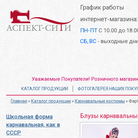
Перейти
График работы
к
основному
интернет-магазина:
содержанию
ПН-ПТ
С 10.00 до 18.0
СБ, ВС
- выходные дн
Уважаемые Покупатели! Розничного магазина 
.
Главное
КАТАЛОГ ПРОДУКЦИИ
ФОТОГАЛЕРЕЯ НАШИХ ПОКУ
меню
Главная
»
Каталог продукции
»
Карнавальные костюмы
» Фарт
Блузы карнавальны
Школьная форма
карнавальная, как в
СССР