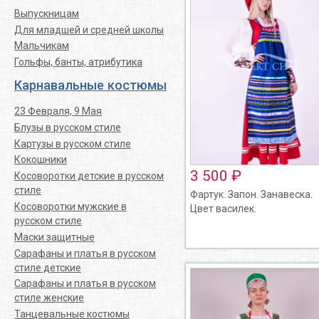
Выпускницам
Для младшей и средней школы
Мальчикам
Гольфы, банты, атрибутика
Карнавальные костюмы
23 Февраля, 9 Мая
Блузы в русском стиле
Картузы в русском стиле
Кокошники
3 500 ₽
Косоворотки детские в русском
стиле
Фартук. Запон. Занавеска.
Косоворотки мужские в
Цвет василек.
русском стиле
Маски защитные
Сарафаны и платья в русском
стиле детские
Сарафаны и платья в русском
стиле женские
Танцевальные костюмы