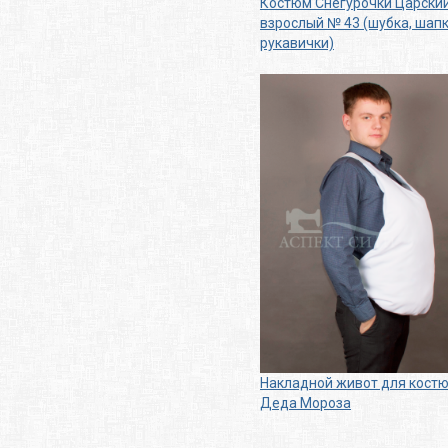
Костюм Снегурочки Царски
взрослый № 43 (шубка, шапк
рукавички)
Накладной живот для кост
Деда Мороза