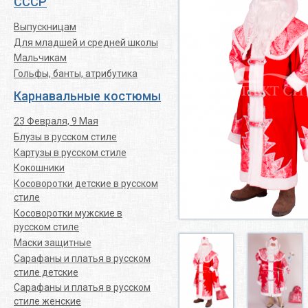
СССР
Выпускницам
Для младшей и средней школы
Мальчикам
Гольфы, банты, атрибутика
Карнавальные костюмы
23 Февраля, 9 Мая
Блузы в русском стиле
Картузы в русском стиле
Кокошники
Косоворотки детские в русском
стиле
Косоворотки мужские в
русском стиле
Маски защитные
Сарафаны и платья в русском
стиле детские
Сарафаны и платья в русском
стиле женские