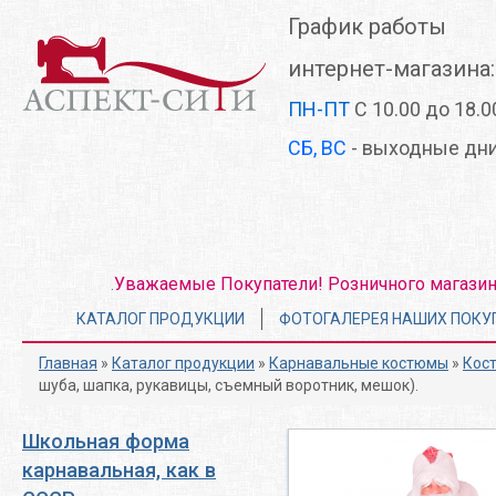
Перейти
График работы
к
основному
интернет-магазина:
содержанию
ПН-ПТ
С 10.00 до 18.0
СБ, ВС
- выходные дн
Уважаемые Покупатели! Розничного магазина 
.
Главное
КАТАЛОГ ПРОДУКЦИИ
ФОТОГАЛЕРЕЯ НАШИХ ПОКУ
меню
Главная
»
Каталог продукции
»
Карнавальные костюмы
»
Кос
шуба, шапка, рукавицы, съемный воротник, мешок).
Школьная форма
карнавальная, как в