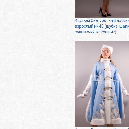
Костюм Снегурочки Царски
взрослый № 48 (шубка, шапк
рукавички, кокошник)