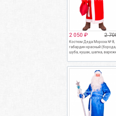
2 050 ₽
2 70
Костюм Деда Мороза № 8,
габардин красный (борода
шуба, кушак, шапка, вареж