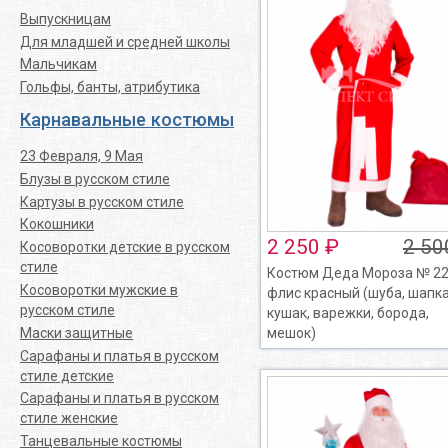
Выпускницам
Для младшей и средней школы
Мальчикам
Гольфы, банты, атрибутика
Карнавальные костюмы
23 Февраля, 9 Мая
Блузы в русском стиле
Картузы в русском стиле
Кокошники
2 250 ₽
2 50
Косоворотки детские в русском
стиле
Костюм Деда Мороза № 22
Косоворотки мужские в
флис красный (шуба, шапка
русском стиле
кушак, варежки, борода,
Маски защитные
мешок)
Сарафаны и платья в русском
стиле детские
Сарафаны и платья в русском
стиле женские
Танцевальные костюмы