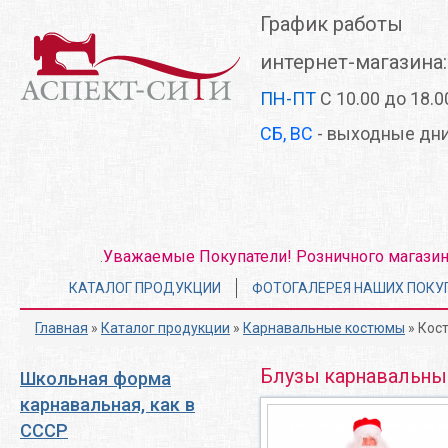
Перейти
График работы
к
основному
интернет-магазина:
содержанию
ПН-ПТ
С 10.00 до 18.0
СБ, ВС
- выходные дн
Уважаемые Покупатели! Розничного магазина 
.
Главное
КАТАЛОГ ПРОДУКЦИИ
ФОТОГАЛЕРЕЯ НАШИХ ПОКУ
меню
Главная
»
Каталог продукции
»
Карнавальные костюмы
» Кос
Блузы карнавальны
Школьная форма
карнавальная, как в
СССР