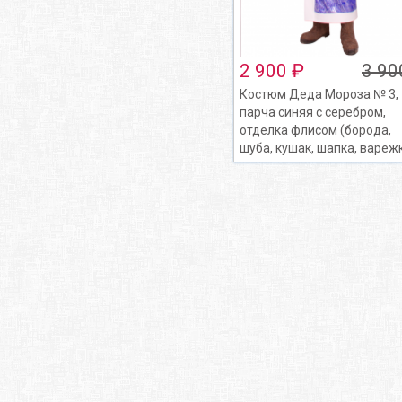
2 900 ₽
3 90
Костюм Деда Мороза № 3,
парча синяя с серебром,
отделка флисом (борода,
шуба, кушак, шапка, вареж