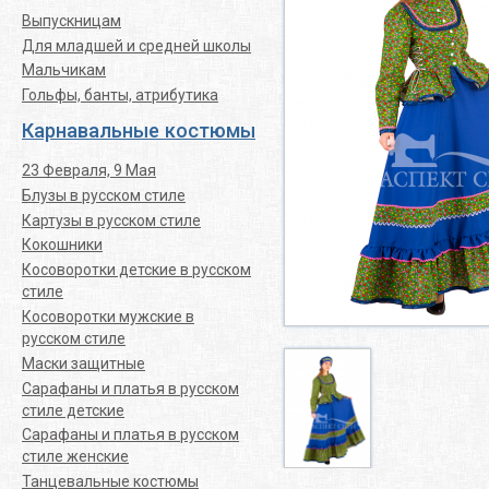
Выпускницам
Для младшей и средней школы
Мальчикам
Гольфы, банты, атрибутика
Карнавальные костюмы
23 Февраля, 9 Мая
Блузы в русском стиле
Картузы в русском стиле
Кокошники
Косоворотки детские в русском
стиле
Косоворотки мужские в
русском стиле
Маски защитные
Сарафаны и платья в русском
стиле детские
Сарафаны и платья в русском
стиле женские
Танцевальные костюмы