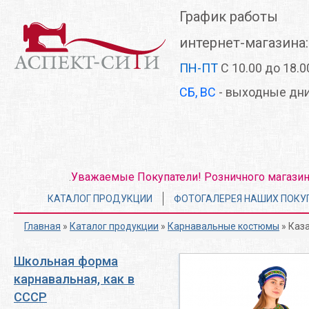
Перейти
График работы
к
основному
интернет-магазина:
содержанию
ПН-ПТ
С 10.00 до 18.0
СБ, ВС
- выходные дн
Уважаемые Покупатели! Розничного магазина 
.
Главное
КАТАЛОГ ПРОДУКЦИИ
ФОТОГАЛЕРЕЯ НАШИХ ПОКУ
меню
Главная
»
Каталог продукции
»
Карнавальные костюмы
» Каз
Школьная форма
карнавальная, как в
СССР