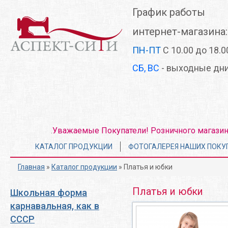
Перейти
График работы
к
основному
интернет-магазина:
содержанию
ПН-ПТ
С 10.00 до 18.0
СБ, ВС
- выходные дн
Уважаемые Покупатели! Розничного магазина 
.
Главное
КАТАЛОГ ПРОДУКЦИИ
ФОТОГАЛЕРЕЯ НАШИХ ПОКУ
меню
Главная
»
Каталог продукции
» Платья и юбки
Платья и юбки
Школьная форма
карнавальная, как в
СССР