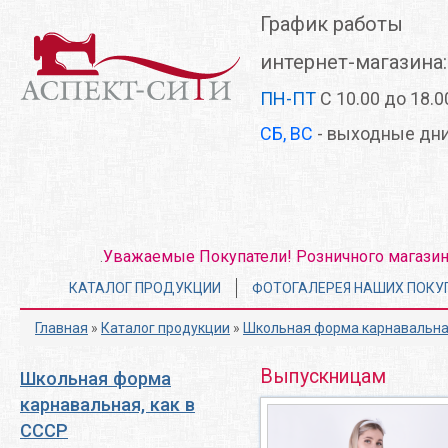
Перейти
График работы
к
основному
интернет-магазина:
содержанию
ПН-ПТ
С 10.00 до 18.0
СБ, ВС
- выходные дн
Уважаемые Покупатели! Розничного магазина 
.
Главное
КАТАЛОГ ПРОДУКЦИИ
ФОТОГАЛЕРЕЯ НАШИХ ПОКУ
меню
Главная
»
Каталог продукции
»
Школьная форма карнавальная
Выпускницам
Школьная форма
карнавальная, как в
СССР