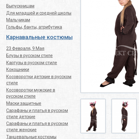
Выпускницам
Для младшей и средней школы
Мальчикам
Гольфы, банты, атрибутика
Карнавальные костюмы
23 Февраля, 9 Мая
Блузы в русском стиле
Картузы в русском стиле
Кокошники
Косоворотки детские в русском
стиле
Косоворотки мужские в
русском стиле
Маски защитные
Сарафаны и платья в русском
стиле детские
Сарафаны и платья в русском
стиле женские
Танцевальные костюмы