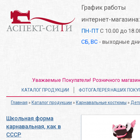
Перейти
График работы
к
основному
интернет-магазина:
содержанию
ПН-ПТ
С 10.00 до 18.0
СБ, ВС
- выходные дн
Уважаемые Покупатели! Розничного магазина 
.
Главное
КАТАЛОГ ПРОДУКЦИИ
ФОТОГАЛЕРЕЯ НАШИХ ПОКУ
меню
Главная
»
Каталог продукции
»
Карнавальные костюмы
»
Дет
Школьная форма
карнавальная, как в
СССР