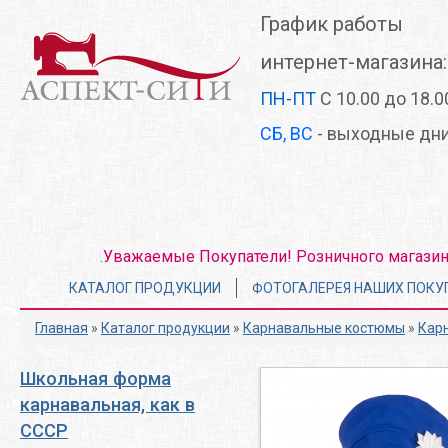
Перейти
График работы
к
основному
интернет-магазина:
содержанию
ПН-ПТ
С 10.00 до 18.0
СБ, ВС
- выходные дн
Уважаемые Покупатели! Розничного магазина 
.
Главное
КАТАЛОГ ПРОДУКЦИИ
ФОТОГАЛЕРЕЯ НАШИХ ПОКУ
меню
Главная
»
Каталог продукции
»
Карнавальные костюмы
»
Кар
Школьная форма
карнавальная, как в
СССР