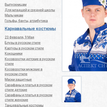
Выпускницам
Для младшей и средней школы
Мальчикам
Гольфы, банты, атрибутика
Карнавальные костюмы
23 Февраля, 9 Мая
Блузы в русском стиле
Картузы в русском стиле
Кокошники
Косоворотки детские в русском
стиле
Косоворотки мужские в
русском стиле
Маски защитные
Сарафаны и платья в русском
стиле детские
Сарафаны и платья в русском
стиле женские
Танцевальные костюмы