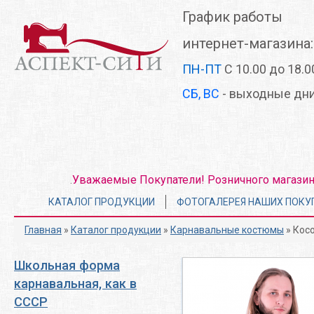
Перейти
График работы
к
основному
интернет-магазина:
содержанию
ПН-ПТ
С 10.00 до 18.0
СБ, ВС
- выходные дн
Уважаемые Покупатели! Розничного магазина 
.
Главное
КАТАЛОГ ПРОДУКЦИИ
ФОТОГАЛЕРЕЯ НАШИХ ПОКУ
меню
Главная
»
Каталог продукции
»
Карнавальные костюмы
» Кос
Школьная форма
карнавальная, как в
СССР