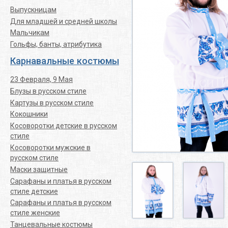
Выпускницам
Для младшей и средней школы
Мальчикам
Гольфы, банты, атрибутика
Карнавальные костюмы
23 Февраля, 9 Мая
Блузы в русском стиле
Картузы в русском стиле
Кокошники
Косоворотки детские в русском
стиле
Косоворотки мужские в
русском стиле
Маски защитные
Сарафаны и платья в русском
стиле детские
Сарафаны и платья в русском
стиле женские
Танцевальные костюмы