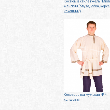
Костюм в стиле гжель "Мил
женский (блуза, юбка, корсе
кокошник)
Косоворотка мужская № 4,
холщовая