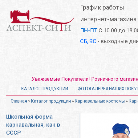
Перейти
График работы
к
основному
интернет-магазина:
содержанию
ПН-ПТ
С 10.00 до 18.0
СБ, ВС
- выходные дн
Уважаемые Покупатели! Розничного магазина 
.
Главное
КАТАЛОГ ПРОДУКЦИИ
ФОТОГАЛЕРЕЯ НАШИХ ПОКУ
меню
Главная
»
Каталог продукции
»
Карнавальные костюмы
»
Кар
Школьная форма
карнавальная, как в
СССР