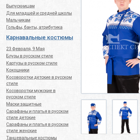
Выпускницам
Для младшей и средней школы
Мальчикам
Гольфы, банты, атрибутика
Карнавальные костюмы
23 Февраля, 9 Мая
Блузы в русском стиле
Картузы в русском стиле
Кокошники
Косоворотки детские в русском
стиле
Косоворотки мужские в
русском стиле
Маски защитные
Сарафаны и платья в русском
стиле детские
Сарафаны и платья в русском
стиле женские
Танцевальные костюмы